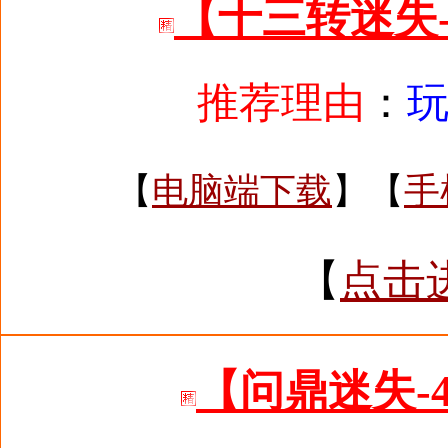
【十三转迷失
推荐理由
：
【
电脑端下载
】【
手
【
点击
【问鼎迷失-